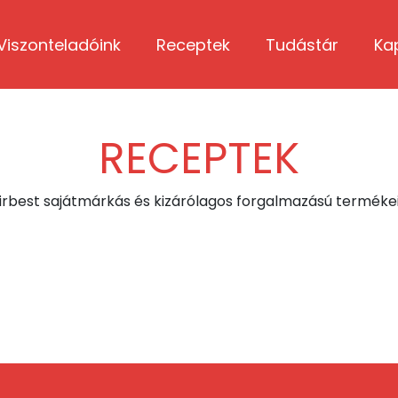
Viszonteladóink
Receptek
Tudástár
Ka
RECEPTEK
irbest sajátmárkás és kizárólagos forgalmazású termékei