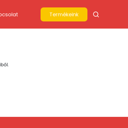
pcsolat
Termékeink
ből.